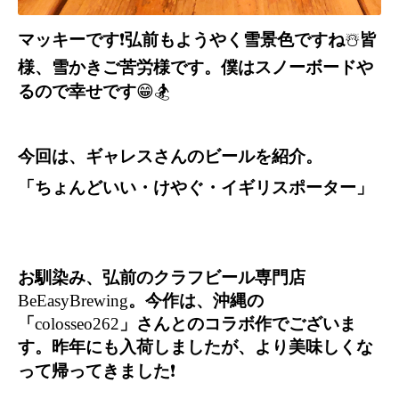
マッキーです
❗️
弘前もようやく雪景色ですね
☃️
皆
様、雪かきご苦労様です。僕はスノーボードや
るので幸せです
😁🏂
今回は、ギャレスさんのビールを紹介。
「ちょんどいい・けやぐ・イギリスポーター」
お馴染み、弘前のクラフビール専門店
BeEasyBrewing
。今作は、沖縄の
「
colosseo262
」さんとのコラボ作でございま
す。昨年にも入荷しましたが、より美味しくな
って帰ってきました
❗️