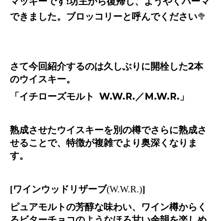
マッキーです
❗️
坊主から復帰し、ようやくパーマ
できました。ブロッコリーと呼んでください
🥦
さて今回紹介するのは久しぶりに開栓した
2
本
のウイスキー。
「イチローズモルト
W.W.R.
／
M.W.R.
」
熟成させたウイスキーを別の樽でさらに熟成さ
せることで、特徴が複雑でより奥深くなりま
す。
[ワインウッドリザーブ
(W.W.R.)
]
ピュアモルトの芳醇な味わい、ワイン樽からく
るビターチョコのようなほろ甘い余韻を楽しめ