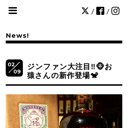
/
/
News!
02
ジンファン大注目‼️🐵お
09
猿さんの新作登場🐒