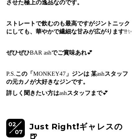
させた極上の逸品なのです。
ストレートで飲むのも最高ですがジントニック
にしても、華やかで繊細な甘みが広がります
‼️✨
ぜひぜひ
BAR ash
でご賞味あれ
💕
P.S.
この「
MONKEY47
」ジンは
某
ash
スタッフ
の元カノが大好きなジンです。
詳しく聞きたい方は
ash
スタッフまで
💕
02
Just Right❗️ギャレスの
07
🍺