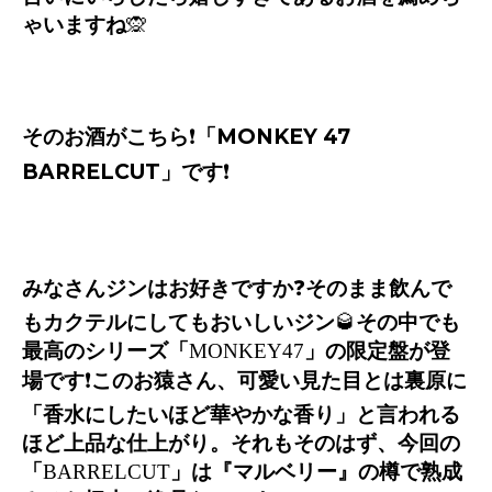
ゃいますね
🙊
そのお酒がこちら
❗️
「
MONKEY 47
BARRELCUT
」です
❗️
みなさんジンはお好きですか
❓
そのまま飲んで
もカクテルにしてもおいしいジン
🥃
その中でも
最高のシリーズ「
MONKEY47
」の限定盤が登
場です
❗️
このお猿さん、可愛い見た目とは裏原に
「香水にしたいほど華やかな香り」と言われる
ほど上品な仕上がり。それもそのはず、今回の
「
BARRELCUT
」は『マルベリー』の樽で熟成