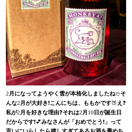
2
月になってようやく雪が本格化しましたね
⛄️
そ
んな
2
月が大好き
❗️
こんにちは、ももかです
🍑
え
❓
私が
2
月を好きな理由
❓
それは
2
月
10
日が誕生日
だからです
❗️💕
みなさんが「おめでとう
❗️
」って
言いにいらしたら嬉しすぎてあるお酒を薦めち