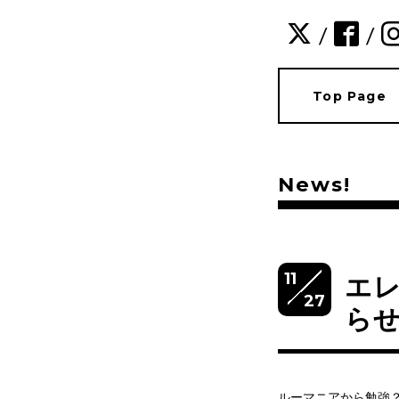
/
/
Top Page
News!
11
エ
27
ら
ルーマニアから勉強？