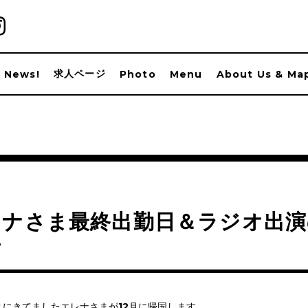
求人ページ
News!
Photo
Menu
About Us & Ma
レナさま最終出勤日＆ラジオ出演
せ
にきてましたエレナさまが12月に帰国します。