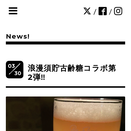
/
/
News!
03
浪漫須貯古齢糖コラボ第
30
2弾‼️