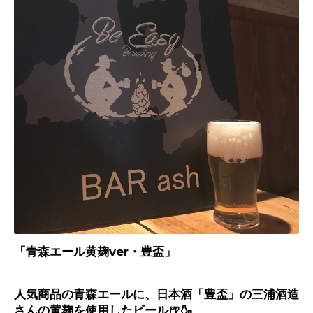
「青森エール黄麹
ver・
豊盃」
人気商品の青森エールに、日本酒「豊盃」の三浦酒造
さんの黄麹を使用したビール
🍺🍶