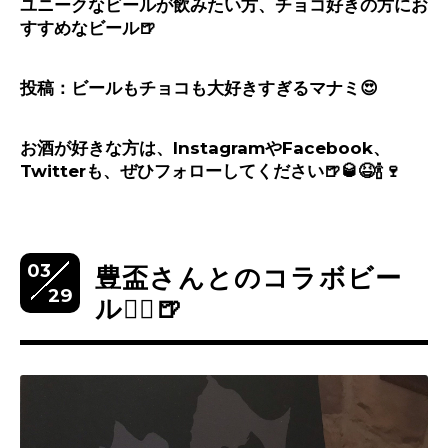
ユニークなビールが飲みたい方、チョコ好きの方にお
すすめなビール
🍺
投稿：ビールもチョコも大好きすぎるマナミ
😍
お酒が好きな方は、
Instagram
や
Facebook
、
Twitter
も、ぜひフォローしてください
🍺🥃😆🍾🍷
03
豊盃さんとのコラボビー
29
ル👯‍♂️🍺