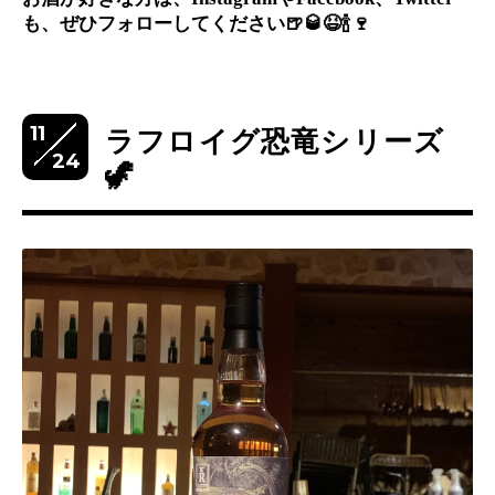
も、ぜひフォローしてください
🍺🥃😆🍾🍷
11
ラフロイグ恐竜シリーズ
24
🦖