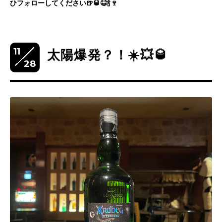
ひフォローしてください🍺🥃😆🍾🍷
11
太陽爆発？！☀️💥🥃
28