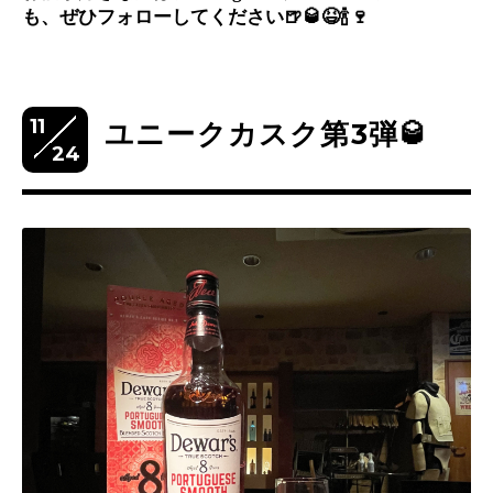
も、ぜひフォローしてください
🍺🥃😆🍾🍷
11
ユニークカスク第3弾🥃
24