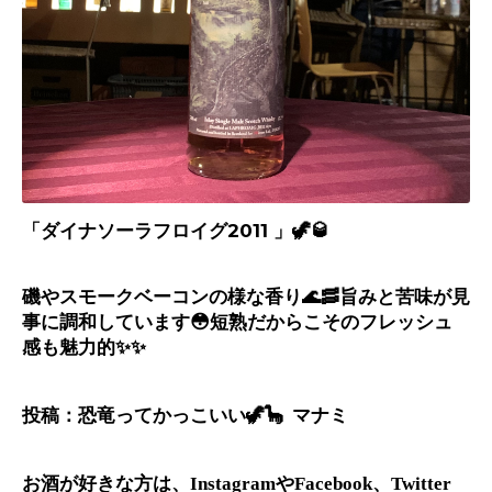
「ダイナソーラフロイグ2011 」🦖🥃
磯やスモークベーコンの様な香り
🌊🥓
旨みと苦味が見
事に調和しています
😳
短熟だからこそのフレッシュ
感も魅力的
✨✨
投稿：恐竜ってかっこいい
🦖🦕
マナミ
お酒が好きな方は、
や
、
Instagram
Facebook
Twitter