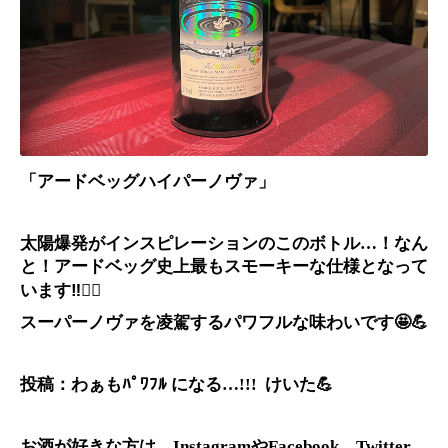
「アードベッグハイパーノヴァ」
太陽爆発がインスピレーションのこのボトル
！なん
…
と！アードベッグ史上最もスモーキーな仕様となって
います
‼️😶‍🌫️
スーパーノヴァを凌駕するパワフルな味わいです
🤩💪
投稿：わぁもﾊﾟﾜﾌﾙ
になる
けいた
💪
…!!!
お酒が好きな方は、
や
、
Instagram
Facebook
Twitter