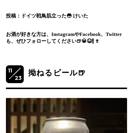
投稿：ドイツ戦鳥肌立った
😳
けいた
お酒が好きな方は、
や
、
Instagram
Facebook
Twitter
も、ぜひフォローしてください
🍺🥃😆🍾🍷
11
拗ねるビール🍺
23