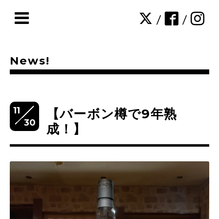
/
/
News!
11
【バーボン樽で9年熟
30
成！】