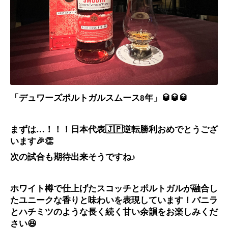
「デュワーズポルトガルスムース8年」🥃🥃🥃
まずは
！！！日本代表
🇯🇵
逆転勝利おめでとうござ
…
います
🎉👏
次の試合も期待出来そうですね♪
ホワイト樽で仕上げたスコッチとポルトガルが融合し
たユニークな香りと味わいを表現しています！バニラ
とハチミツのような長く続く甘い余韻をお楽しみくだ
さい
😆