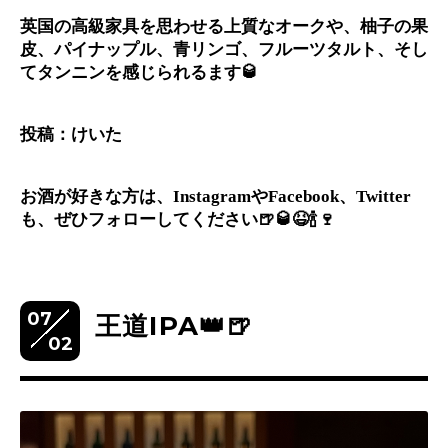
英国の高級家具を思わせる上質なオークや、柚子の果
皮、パイナップル、青リンゴ、フルーツタルト、そし
てタンニンを感じられるます🥃
投稿：けいた
お酒が好きな方は、InstagramやFacebook、Twitter
も、ぜひフォローしてください🍺🥃😆🍾🍷
07
王道IPA👑🍺
02