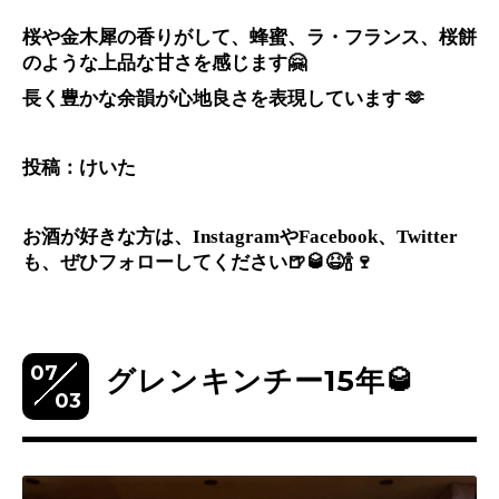
桜や金木犀の香りがして、蜂蜜、ラ・フランス、桜餅
のような上品な甘さを感じます🤗
長く豊かな余韻が心地良さを表現しています 🫶
投稿：けいた
お酒が好きな方は、InstagramやFacebook、Twitter
も、ぜひフォローしてください🍺🥃😆🍾🍷
07
グレンキンチー15年🥃
03