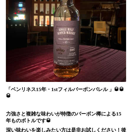
「ベンリネス15年・1stフィルバーボンバレル 」🥃🥃
🥃
力強さと複雑な味わいが特徴のバーボン樽による15
年ものボトルです🥃
深い味わいを楽しみたい方は是非お試しください！後