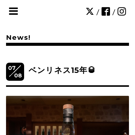
/
/
News!
07
ベンリネス15年🥃
08