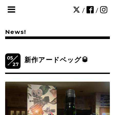
/
/
News!
05
新作アードベッグ🥃
27