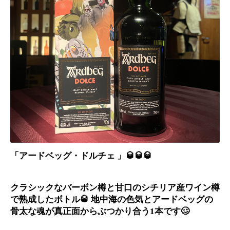
「アードベッグ・ドルチェ 」🥃🥃🥃
クラシックなバーボン樽と甘口のシチリア産ワイン樽
で熟成したボトル🥃 地中海の色気とアードベッグの
骨太な魂が真正面からぶつかり合う1本です🥴