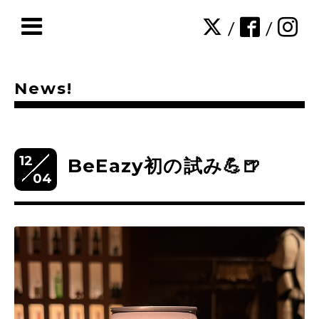
/
/
News!
12
BeEazy初の試み💪🍺
04