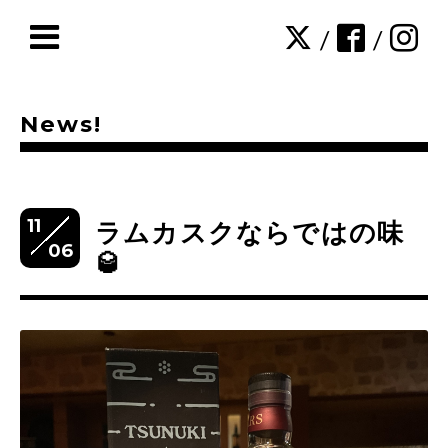
/
/
News!
11
ラムカスクならではの味
06
🥃