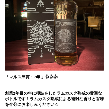
「マルス津貫・7年 」👍👍👍
創業2年目の年に樽詰をしたラムカスク熟成の貴重な
ボトルです！ラムカスク熟成による複雑な香りと旨味
を存分にお楽しみください☺️