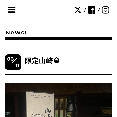
/
/
News!
06
限定山崎🥃
11