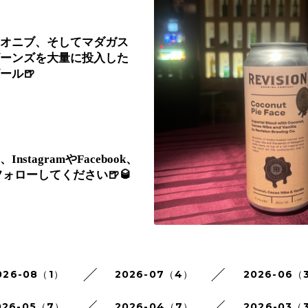
オニブ、そしてマダガス
ーンズを大量に投入した
ール🍺
stagramやFacebook、
ひフォローしてください🍺🥃
026-08（1）
2026-07（4）
2026-06（
026-05（7）
2026-04（7）
2026-03（