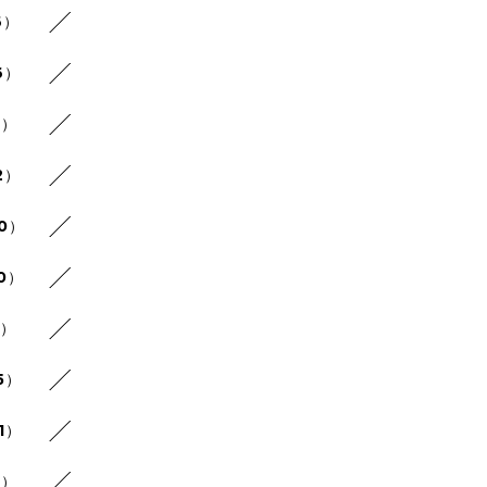
6）
6）
9）
2）
20）
10）
4）
5）
1）
7）