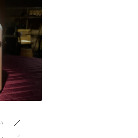
3）
3）