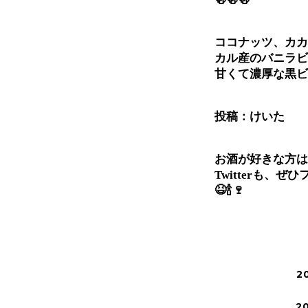
🍻🍻🍻
ココナッツ、カカ
カル産のバニラビ
甘くて濃厚な黒ビ
投稿：けいた
お酒が好きな方は、In
Twitterも、ぜ
😆🍾🍷
2
2