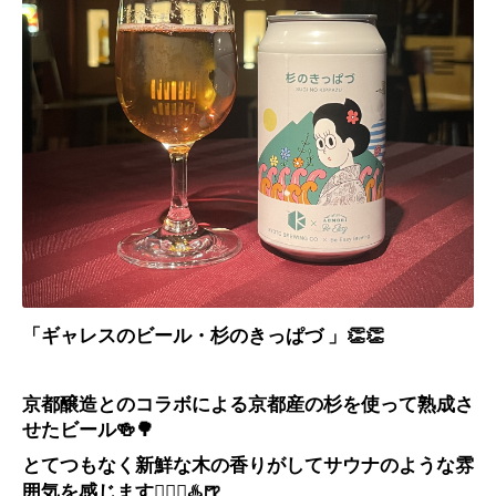
「ギャレスのビール・杉のきっぱづ 」👏👏
京都醸造とのコラボによる京都産の杉を使って熟成さ
せたビール🍻🌳
とてつもなく新鮮な木の香りがしてサウナのような雰
囲気を感じます🧖🏻‍♀️♨️🍺