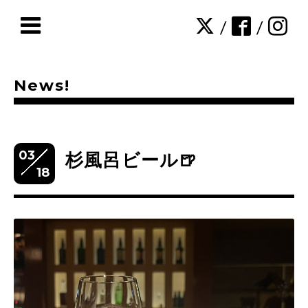
/
/
News!
03
杉風呂ビール🍺
18