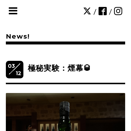
/
/
News!
03
極秘実験：煙幕🥃
12