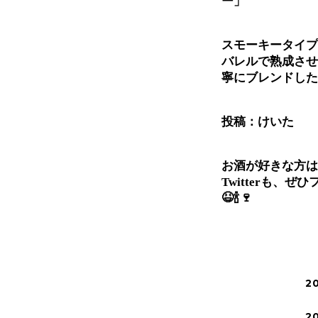
ー」
スモーキータイプ
バレルで熟成させ
寧にブレンドした
投稿：けいた
お酒が好きな方は、In
Twitterも、ぜ
😆🍾🍷
2
2