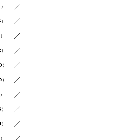
6）
6）
9）
2）
20）
10）
4）
5）
1）
7）