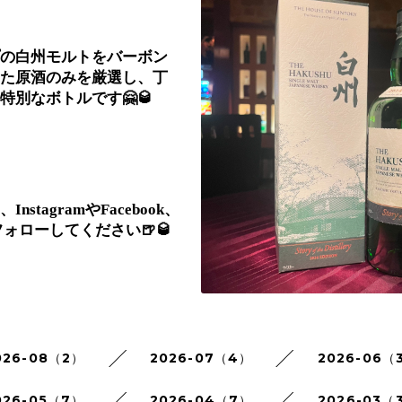
の白州モルトをバーボン
た原酒のみを厳選し、丁
特別なボトルです🤗🥃
stagramやFacebook、
ひフォローしてください🍺🥃
026-08（2）
2026-07（4）
2026-06（
026-05（7）
2026-04（7）
2026-03（