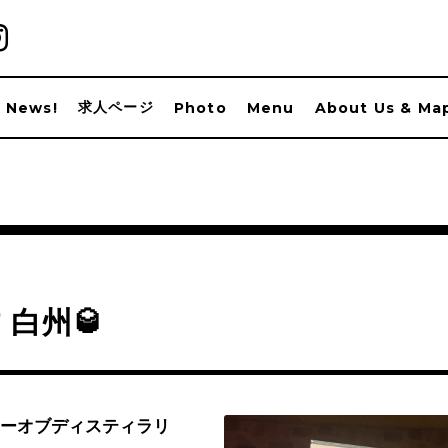
求人ページ
News!
Photo
Menu
About Us & Ma
 白州🥃
ーオブディスティラリ