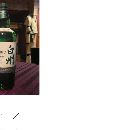
3）
3）