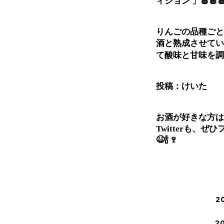
ィション 」🍎🍎
りんごの品種ごと
酒と熟成させてい
て酸味と甘味を調和さ
投稿：けいた
お酒が好きな方は、In
Twitterも、ぜ
😆🍾🍷
2
2