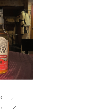
3）
3）