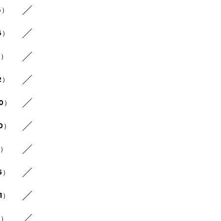
6）
6）
9）
2）
20）
10）
4）
5）
1）
7）