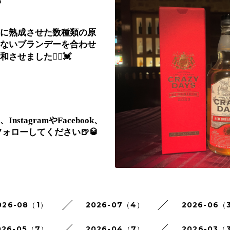

に熟成させた数種類の原
ないブランデーを合わせ
せました👯‍♀️💓
stagramやFacebook、
ひフォローしてください🍺🥃
026-08（1）
2026-07（4）
2026-06（
026-05（7）
2026-04（7）
2026-03（