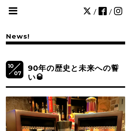
/
/
News!
10
90年の歴史と未来への誓
07
い🥃