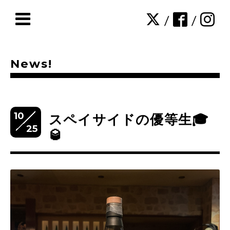
/
/
News!
10
スペイサイドの優等生🎓
25
🥃