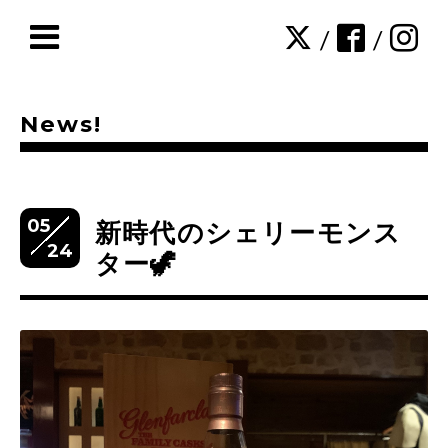
/
/
News!
05
新時代のシェリーモンス
24
ター🦖