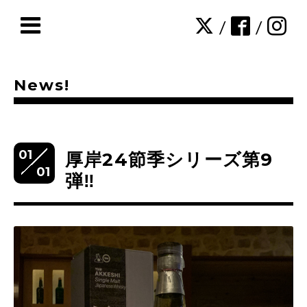
/
/
News!
01
厚岸24節季シリーズ第9
01
弾‼️