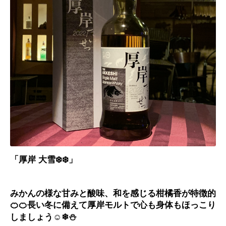
「厚岸 大雪❄️️❄️️」
みかんの様な甘みと酸味、和を感じる柑橘香が特徴的
🍊🍊
長い冬に備えて厚岸モルトで心も身体もほっこり
しましょう
☺️❄⛄️