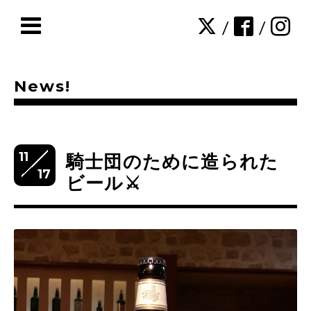
/
/
News!
11
騎士団のために造られた
17
ビール⚔️