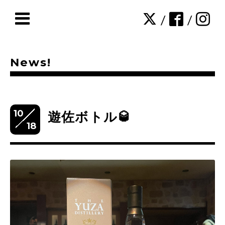
/
/
News!
10
遊佐ボトル🥃
18