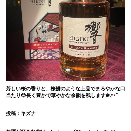
芳しい桜の香りと、桜餅のような上品でまろやかな口
当たり
😌
長く豊かで華やかな余韻を残します❀
･ﾟ
.*
投稿：キズナ