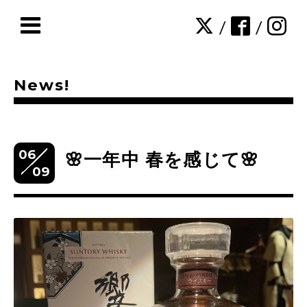
/
/
News!
06
🌸一年中 春を感じて🌸
09