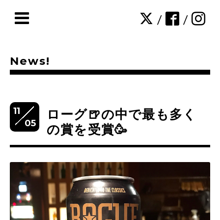
/
/
News!
11
ローグ🍺の中で最も多く
05
の賞を受賞🥳