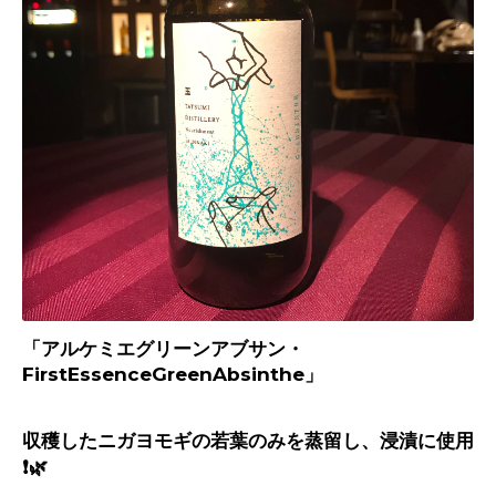
「アルケミエグリーンアブサン・
FirstEssenceGreenAbsinthe」
収穫したニガヨモギの若葉のみを蒸留し、浸漬に使用
❗️🌿