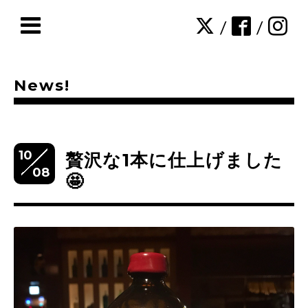
/
/
News!
10
贅沢な1本に仕上げました
08
🤩