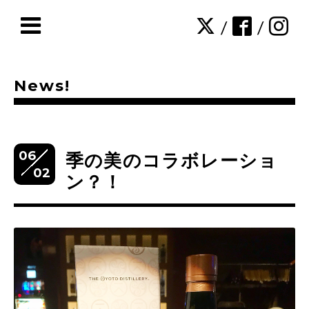
/
/
News!
06
季の美のコラボレーショ
02
ン？！