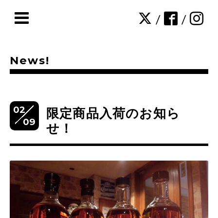
/
/
News!
02
限定商品入荷のお知ら
09
せ！