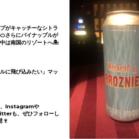
プがキャッチーなシトラ
🍊
さらにパイナップルが
中は南国のリゾートへ
🏝
ルに飛び込みたい」マッ
、
Instagram
や
itter
も、ぜひフォローし
🍾🍷