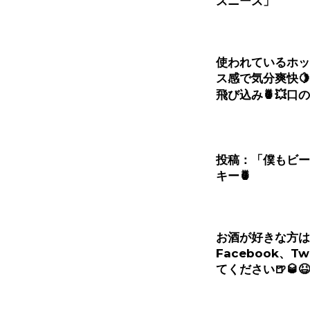
ズニーズ」
使われているホッ
ス感で気分爽快
🍋
飛び込み
🍍💥
口の
投稿：「僕もビー
キー
🍍
お酒が好きな方は
Facebook
、
Tw
てください
🍺🥃😆