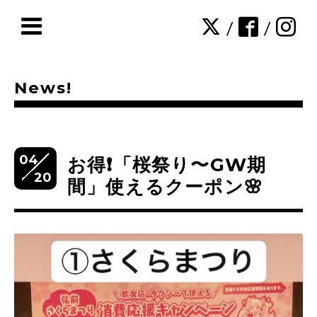
/
/
News!
04
お得❗️「桜祭り〜GW期
20
間」使えるクーポン🌸