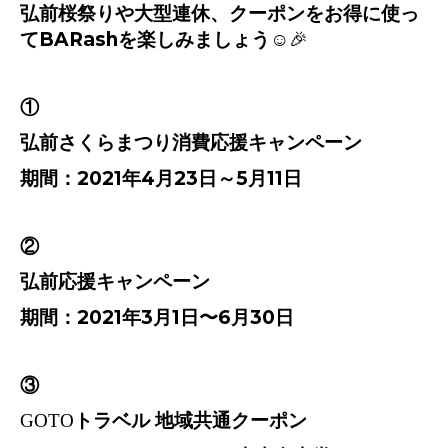
弘前桜祭りや大型連休、クーポンをお得に使っ
て
BARash
を楽しみましょう
☺️🎉
①
弘前さくらまつり消費応援キャンペーン
期間：
2021
年
4
月
23
日～
5
月
11
日
②
弘前応援キャンペーン
期間：
2021
年
3
月
1
日〜
6
月
30
日
③
GOTO
トラベル
地域共通クーポン