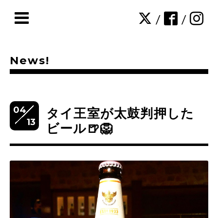
/
/
News!
04
タイ王室が太鼓判押した
13
ビール🍺🦁