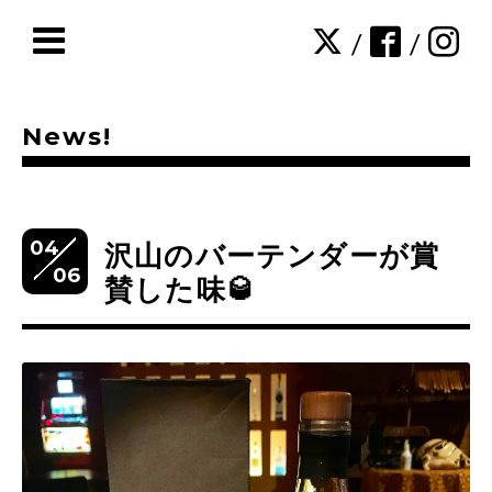
/
/
News!
04
沢山のバーテンダーが賞
06
賛した味🥃