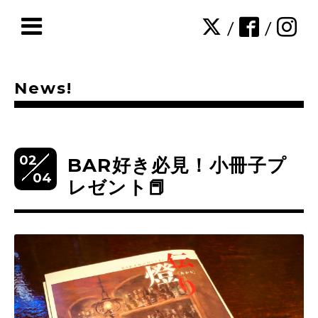
/
/
News!
02
BAR好き必見！小冊子プ
04
レゼント📕