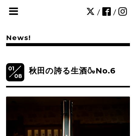
/
/
News!
01
秋田の誇る生酒🍶No.6
08