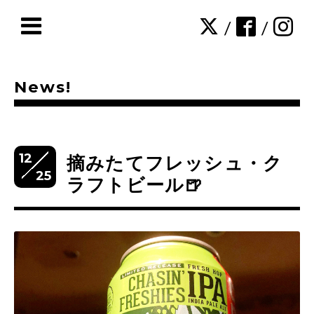
/
/
News!
12
摘みたてフレッシュ・ク
25
ラフトビール🍺