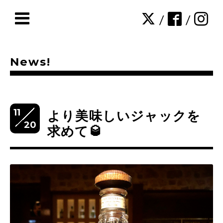
/
/
News!
11
より美味しいジャックを
20
求めて🥃