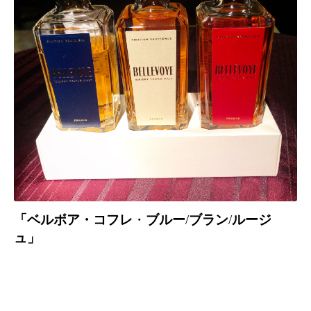
「ベルボア・コフレ
・
ブルー
/
ブラン
/
ルージ
ュ」