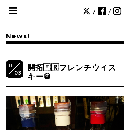
/
/
News!
11
開拓🇫🇷フレンチウイス
03
キー🥃