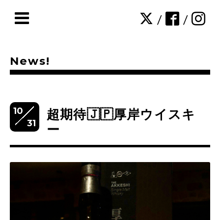
/
/
News!
10
超期待🇯🇵厚岸ウイスキ
31
ー