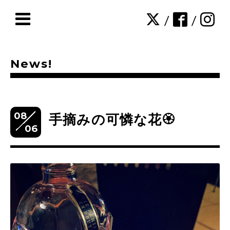
/
/
News!
08
手摘みの可憐な花🏵
06