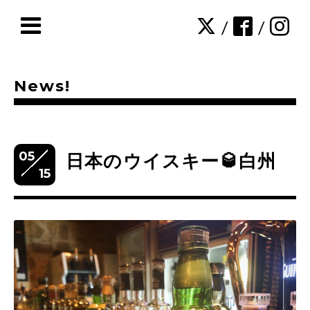
/
/
News!
05
日本のウイスキー🥃白州
15