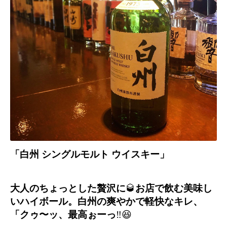
「白州 シングルモルト ウイスキー
」
大人のちょっとした贅沢に
🥃
お店で飲む美味し
いハイボール。白州の爽やかで軽快なキレ、
「クゥ〜ッ、最高ぉーっ
‼️😆