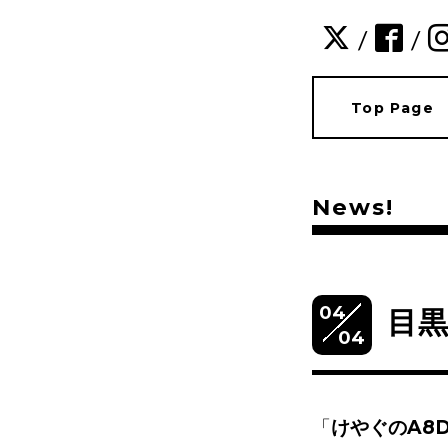
/
/
Top Page
News!
04
目黒
04
「
けやぐの
A8