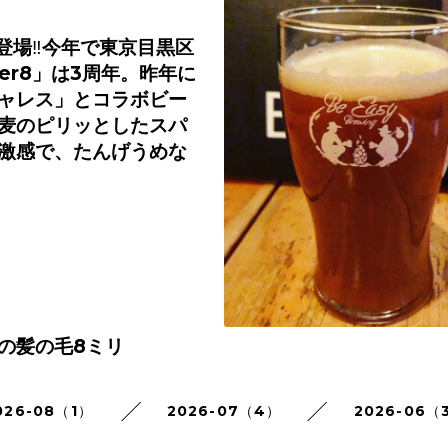
登場
‼️
今年で東京目黒区
er8
」は
3
周年。昨年に
ャレス」とコラボビー
麦のピリッとしたスパ
激感で、たんげうめな
の髪の毛
8
ミリ
026-08（1）
2026-07（4）
2026-06（