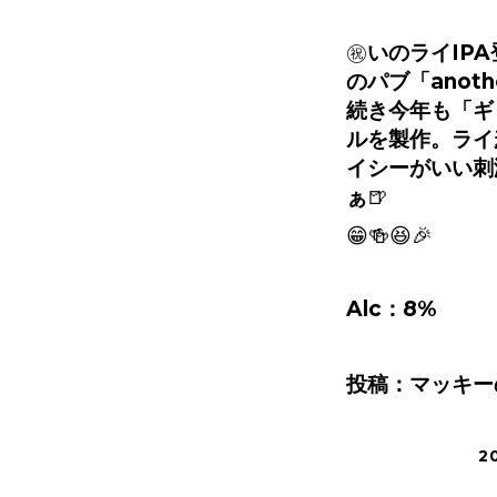
㊗️
いのライ
IPA
のパブ「
anoth
続き今年も「ギ
ルを製作。ライ
イシーがいい刺
ぁ
🍺
😁🍻😆🎉
Alc
：
8%
投稿：マッキー
2