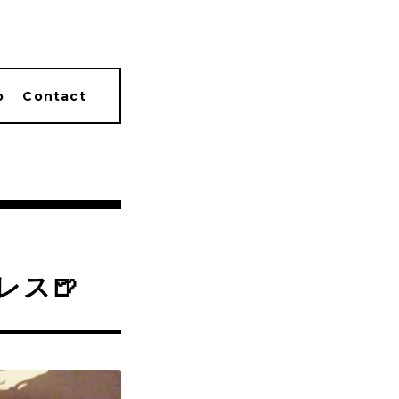
p
Contact
レス🍺