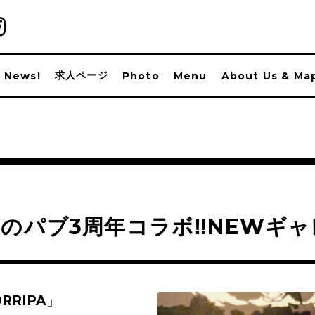
求人ページ
News!
Photo
Menu
About Us & Ma
のパブ3周年コラボ‼️NEWギャ
DRRIPA」