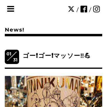
/
/
News!
01
ゴー❗️ゴー❗️マッソー‼️💪
31