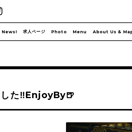
求人ページ
News!
Photo
Menu
About Us & Ma
した‼️EnjoyBy🍺