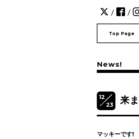
/
/
Top Page
News!
12
来ま
23
マッキーです
❗️