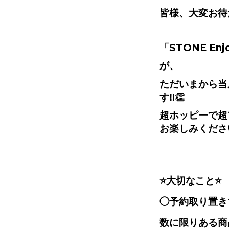
皆様、大変お待
「
STONE Enjo
が、
ただいまから当
す
‼️👏
超ホッピーで超
お楽しみくださ
⭐️
大切なこと
⭐️
◯予約取り置き
数に限りある商