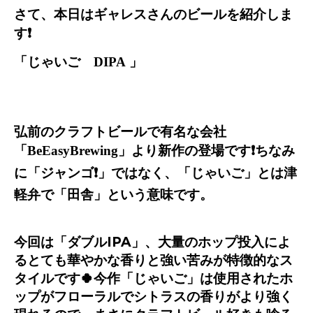
さて、本日はギャレスさんのビールを紹介しま
す
❗️
「じゃいご
DIPA
」
弘前のクラフトビールで有名な会社
「
BeEasyBrewing
」より新作の登場です
❗️
ちなみ
に「ジャンゴ
❗️
」ではなく、「じゃいご」とは津
軽弁で「田舎」という意味です。
今回は「ダブル
IPA
」、大量のホップ投入によ
るとても華やかな香りと強い苦みが特徴的なス
タイルです
🍀
今作「じゃいご」は使用されたホ
ップがフローラルでシトラスの香りがより強く