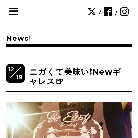
/
/
News!
12
ニガくて美味い❗️Newギ
19
ャレス🍺