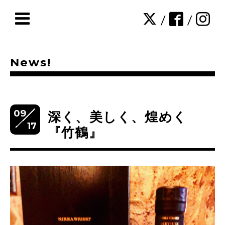
/
/
News!
09
深く、美しく、煌めく
17
『竹鶴』