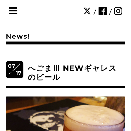
/
/
News!
07
へごまⅢ NEWギャレス
17
のビール