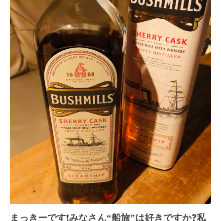
まっきーです
❗️
みなさん“船旅”は好きですか
❓
私