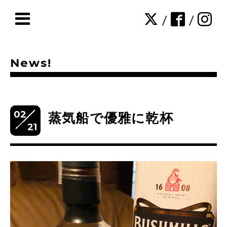
/
/
News!
02
蒸気船で優雅に乾杯
21