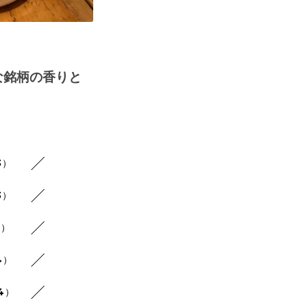
な銘柄の香りと
3）
3）
4）
4）
14）