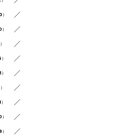
20）
10）
4）
5）
1）
7）
1）
10）
18）