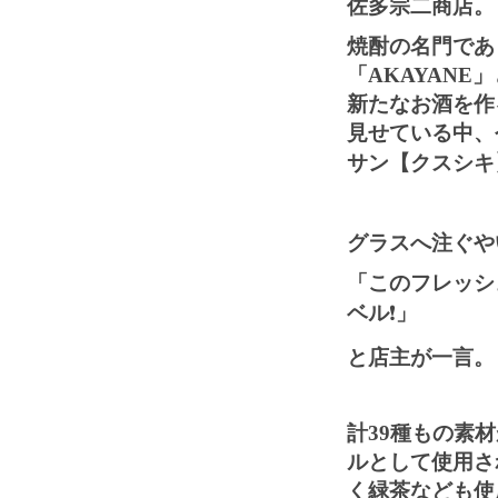
佐多宗二商店。
焼酎の名門であ
「
AKAYANE
」
新たなお酒を作
見せている中、
サン
【
クスシキ
グラスへ注ぐや
「このフレッシ
ベル
❗️
」
と店主が一言。
計
39
種もの素材
ルとして使用さ
く緑茶なども使