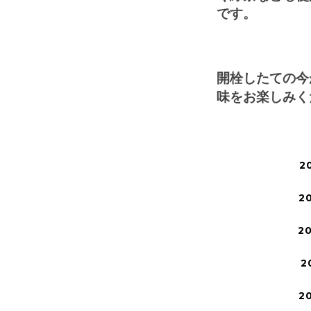
です。
開栓したての今
味をお楽しみく
2
2
2
2
2