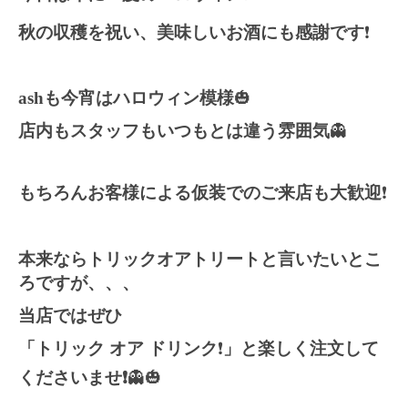
秋の収穫を祝い、美味しいお酒にも感謝です
❗️
ash
も今宵はハロウィン模様
🎃
店内もスタッフもいつもとは違う雰囲気
👻
もちろんお客様による仮装でのご来店も大歓迎
❗️
本来ならトリックオアトリートと言いたいとこ
ろですが、、、
当店ではぜひ
「トリック
オア
ドリンク
❗️
」と楽しく注文して
くださいませ❗️
👻🎃