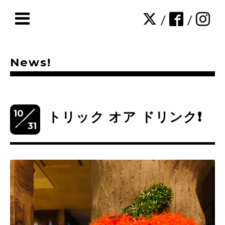
/
/
News!
10
トリック オア ドリンク❗️
31