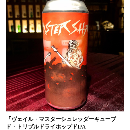
「ヴェイル
・
マスターシュレッダーキューブ
ド
・
トリプルドライホップド
IPA」