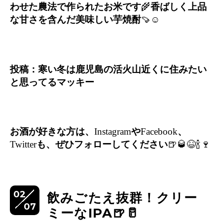
わせた農法で作られたお米です
🌾
香ばしく上品
な甘さを含んだ美味しい芋焼酎
🍠☺️
投稿：寒い冬は鹿児島の活火山近くに住みたい
と思ってるマッキー
お酒が好きな方は、
Instagram
や
Facebook
、
Twitter
も、ぜひフォローしてください
🍺🥃😆🍾🍷
02
飲みごたえ抜群！クリー
07
ミーなIPA🍺🥛