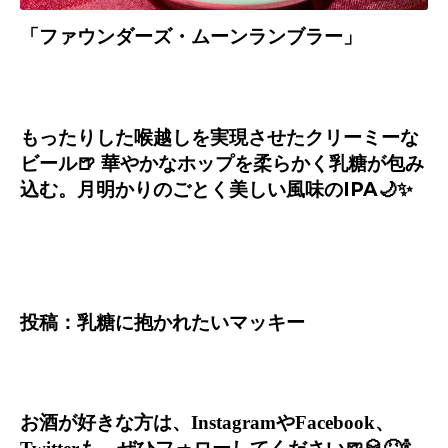
「ファウンダーズ
・
ムーンランブラー」
もったりした喉越しを実現させたクリーミーな
ビール
🍺
華やかなホップを柔らかく乳糖が包み
込む。月明かりのごとく美しい風味の
IPA
🌙✨
投稿：乳糖に抱かれたいマッキー
お酒が好きな方は、
Instagram
や
Facebook
、