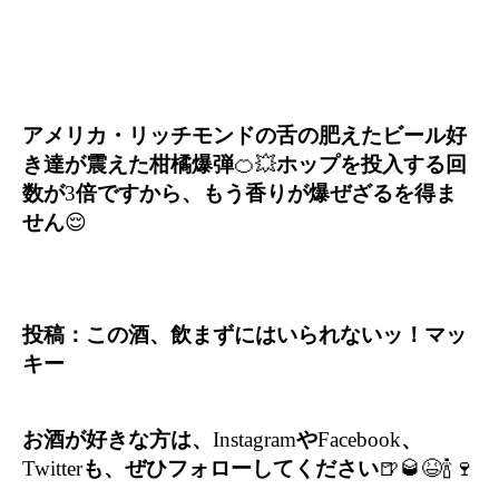
アメリカ・リッチモンドの舌の肥えたビール好
き達が震えた柑橘爆弾
🍊💥
ホップを投入する回
数が
3
倍ですから、もう香りが爆ぜざるを得ま
せん
😌
投稿：この酒、飲まずにはいられないッ！マッ
キー
お酒が好きな方は、
Instagram
や
Facebook
、
Twitter
も、ぜひフォローしてください
🍺🥃😆🍾🍷