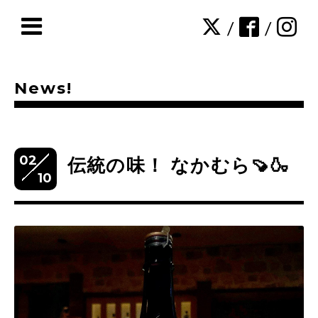
/
/
News!
02
伝統の味！ なかむら🍠🍶
10