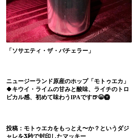
「ソサエティ・ザ・
バチェラー」
ニュージーランド原産のホップ「モトゥエカ」
🍀
キウイ・ライムの甘みと酸味、ライチのトロ
ピカル感、初めて味わう
IPA
です
🍺😁🥝
投稿：モトゥエカをもっとえ〜か？というダジ
ャレを
3
秒で封印したマッキー