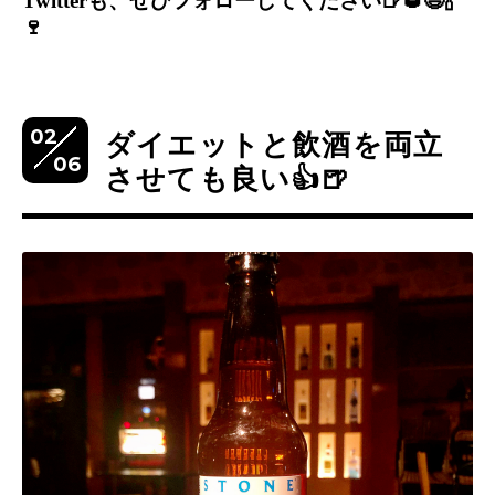
Twitter
も、ぜひフォローしてください
🍺🥃😆🍾
🍷
02
ダイエットと飲酒を両立
06
させても良い👍🍺