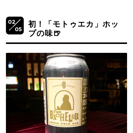
02
初！「モトゥエカ」ホッ
05
プの味🍺