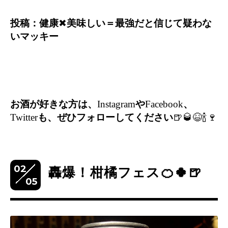
投稿：健康
✖︎
美味しい＝最強だと信じて疑わな
いマッキー
お酒が好きな方は、
Instagram
や
Facebook
、
Twitter
も、ぜひフォローしてください
🍺🥃😆🍾🍷
02
轟爆！柑橘フェス🍊🍀🍺
05