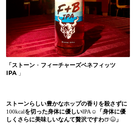
「ストーン
・
フィーチャーズベネフィッツ
IPA 」
ストーンらしい豊かなホップの香りを殺さずに
100kcal
を切った身体に優しい
IPA
☺️
「身体に優
しくさらに美味しいなんて贅沢ですわ
🍺😆
」