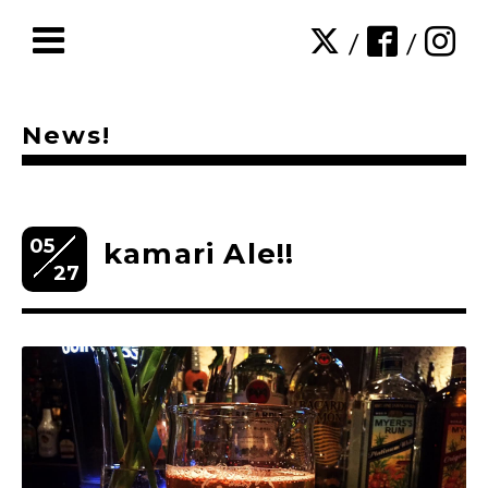
/
/
News!
05
kamari Ale!!
27